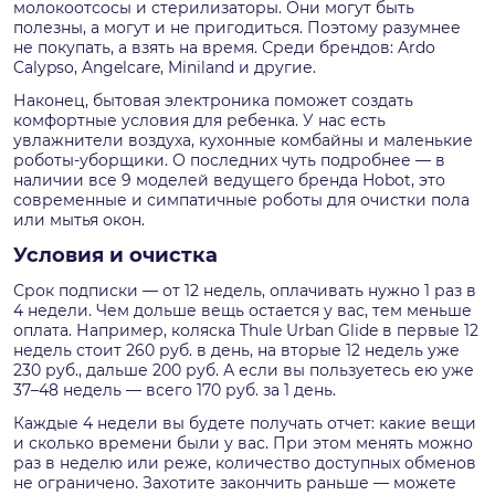
молокоотсосы и стерилизаторы. Они могут быть
полезны, а могут и не пригодиться. Поэтому разумнее
не покупать, а взять на время. Среди брендов: Ardo
Calypso, Angelcare, Miniland и другие.
Наконец, бытовая электроника поможет создать
комфортные условия для ребенка. У нас есть
увлажнители воздуха, кухонные комбайны и маленькие
роботы-уборщики. О последних чуть подробнее — в
наличии все 9 моделей ведущего бренда Hobot, это
современные и симпатичные роботы для очистки пола
или мытья окон.
Условия и очистка
Срок подписки — от 12 недель, оплачивать нужно 1 раз в
4 недели. Чем дольше вещь остается у вас, тем меньше
оплата. Например, коляска Thule Urban Glide в первые 12
недель стоит 260 руб. в день, на вторые 12 недель уже
230 руб., дальше 200 руб. А если вы пользуетесь ею уже
37–48 недель — всего 170 руб. за 1 день.
Каждые 4 недели вы будете получать отчет: какие вещи
и сколько времени были у вас. При этом менять можно
раз в неделю или реже, количество доступных обменов
не ограничено. Захотите закончить раньше — можете