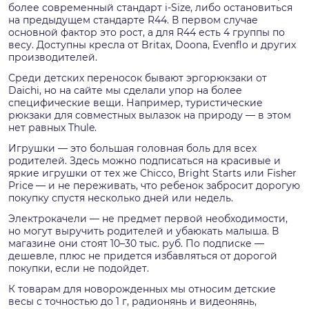
более современный стандарт i-Size, либо остановиться
на предыдущем стандарте R44. В первом случае
основной фактор это рост, а для R44 есть 4 группы по
весу. Доступны кресла от Britax, Doona, Evenflo и других
производителей.
Среди детских переносок бывают эргорюкзаки от
Daichi, но на сайте мы сделали упор на более
специфические вещи. Например, туристические
рюкзаки для совместных вылазок на природу — в этом
нет равных Thule.
Игрушки — это большая головная боль для всех
родителей. Здесь можно подписаться на красивые и
яркие игрушки от тех же Chicco, Bright Starts или Fisher
Price — и не переживать, что ребенок забросит дорогую
покупку спустя несколько дней или недель.
Электрокачели — не предмет первой необходимости,
но могут выручить родителей и убаюкать малыша. В
магазине они стоят 10–30 тыс. руб. По подписке —
дешевле, плюс не придется избавляться от дорогой
покупки, если не подойдет.
К товарам для новорожденных мы относим детские
весы с точностью до 1 г, радионянь и видеонянь,