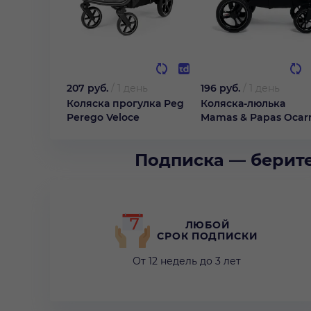
207 руб.
/
1 день
196 руб.
/
1 день
Коляска прогулка Peg
Коляска-люлька
Perego Veloce
Mamas & Papas Ocar
Подписка — берите
ЛЮБОЙ
СРОК ПОДПИСКИ
От 12 недель до 3 лет