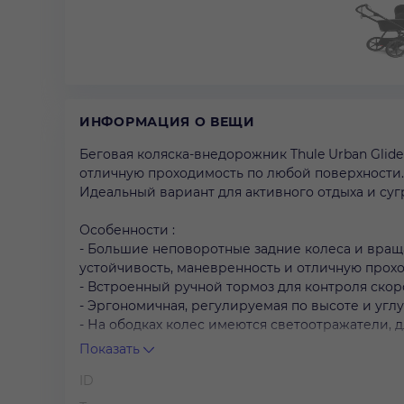
ИНФОРМАЦИЯ О ВЕЩИ
Беговая коляска-внедорожник Thule Urban Glid
отличную проходимость по любой поверхности.
Идеальный вариант для активного отдыха и су
Особенности :
- Большие неповоротные задние колеса и вра
устойчивость, маневренность и отличную прох
- Встроенный ручной тормоз для контроля скор
- Эргономичная, регулируемая по высоте и угл
- На ободках колес имеются светоотражатели, 
Показать
Вес, кг: 10,5
ID
Размер в разложенном виде, см:: 104,5*102*69
Размер в сложенном виде, см:: 87*34*69