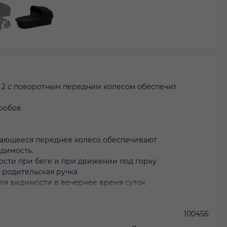
e 2 с поворотным передним колесом обеспечит
гробов
щающееся переднее колесо обеспечивают
одимость.
ости при беге и при движении под горку
у родительская ручка
для видимости в вечернее время суток
100456