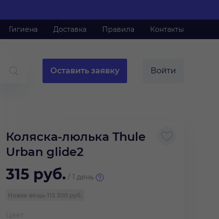
Гигиена
Доставка
Правила
Контакты
Оставить заявку
Войти
Коляска-люлька Thule
Urban glide2
315
руб.
/
1 день
Новая вещь
115 300 руб.
Цвет