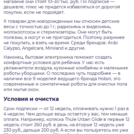
магазине они стоят 10–30 тыс. руб. По подписке —
дешевле, плюс не придется избавляться от дорогой
покупки, если не подойдет.
К товарам для новорожденных мы относим детские
весы с точностью до 1 г, радионянь и видеонянь,
молокоотсосы и стерилизаторы. Они могут быть
полезны, а могут и не пригодиться. Поэтому разумнее
не покупать, а взять на время. Среди брендов: Ardo
Calypso, Angelcare, Miniland и другие.
Наконец, бытовая электроника поможет создать
комфортные условия для ребенка. У нас есть
увлажнители воздуха, кухонные комбайны и маленькие
роботы-уборщики. О последних чуть подробнее — в
наличии все 9 моделей ведущего бренда Hobot, это
современные и симпатичные роботы для очистки пола
или мытья окон.
Условия и очистка
Срок подписки — от 12 недель, оплачивать нужно 1 раз в
4 недели. Чем дольше вещь остается у вас, тем меньше
оплата. Например, коляска Thule Urban Glide в первые 12
недель стоит 260 руб. в день, на вторые 12 недель уже
230 руб., дальше 200 руб. А если вы пользуетесь ею уже