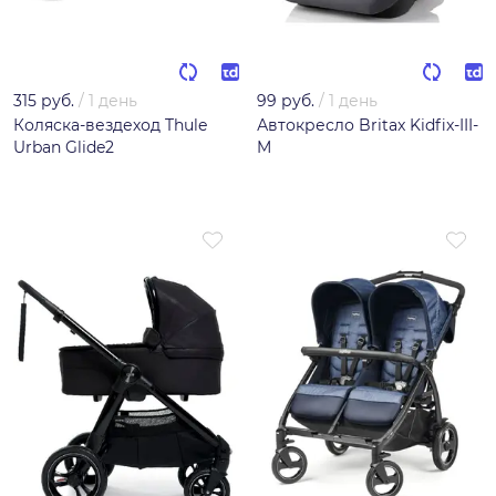
315 руб.
/
1 день
99 руб.
/
1 день
Коляска-вездеход Thule
Автокресло Britax Kidfix-III-
Urban Glide2
M