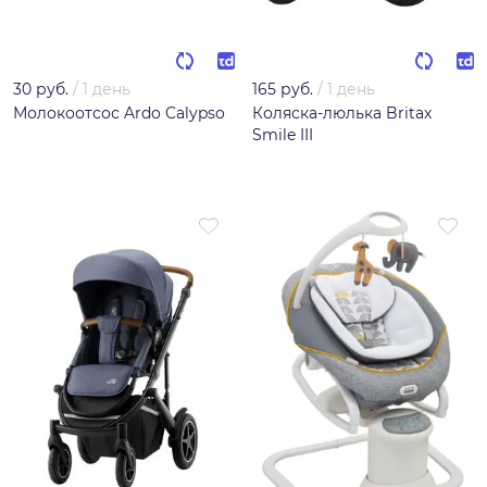
30 руб.
/
1 день
165 руб.
/
1 день
Молокоотсос Ardo Calypso
Коляска-люлька Britax
Smile III