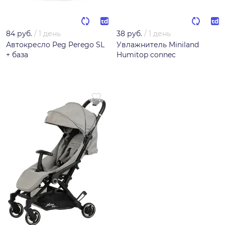
84 руб.
/
1 день
38 руб.
/
1 день
Автокресло Peg Perego SL
Увлажнитель Miniland
+ база
Humitop connec