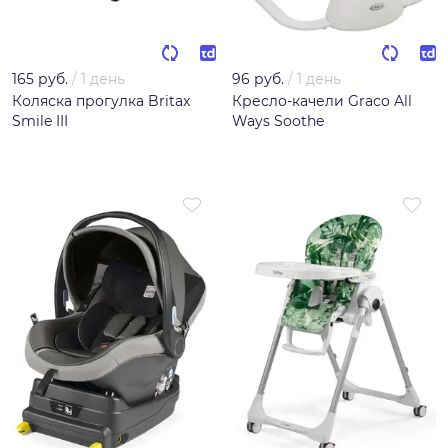
165 руб.
/
1 день
96 руб.
/
1 день
Коляска прогулка Britax
Кресло-качели Graco All
Smile III
Ways Soothe