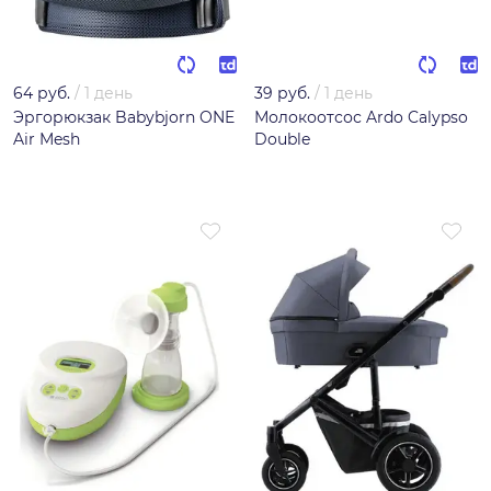
64 руб.
/
1 день
39 руб.
/
1 день
Эргорюкзак Babybjorn ONE
Молокоотсос Ardo Calypso
Air Mesh
Double