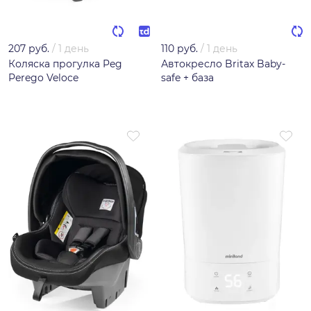
207 руб.
/
1 день
110 руб.
/
1 день
Коляска прогулка Peg
Автокресло Britax Baby-
Perego Veloce
safe + база