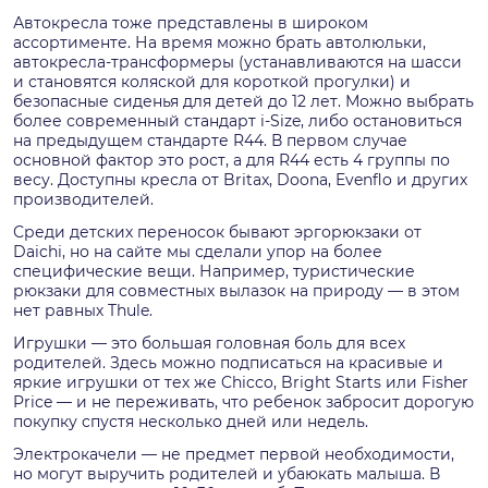
Автокресла тоже представлены в широком
ассортименте. На время можно брать автолюльки,
автокресла-трансформеры (устанавливаются на шасси
и становятся коляской для короткой прогулки) и
безопасные сиденья для детей до 12 лет. Можно выбрать
более современный стандарт i-Size, либо остановиться
на предыдущем стандарте R44. В первом случае
основной фактор это рост, а для R44 есть 4 группы по
весу. Доступны кресла от Britax, Doona, Evenflo и других
производителей.
Среди детских переносок бывают эргорюкзаки от
Daichi, но на сайте мы сделали упор на более
специфические вещи. Например, туристические
рюкзаки для совместных вылазок на природу — в этом
нет равных Thule.
Игрушки — это большая головная боль для всех
родителей. Здесь можно подписаться на красивые и
яркие игрушки от тех же Chicco, Bright Starts или Fisher
Price — и не переживать, что ребенок забросит дорогую
покупку спустя несколько дней или недель.
Электрокачели — не предмет первой необходимости,
но могут выручить родителей и убаюкать малыша. В